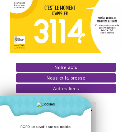
Notre actu
Nous et la presse
Autres liens
?
Désolé ! Cette page
est en construction.
RGPD, en savoir + sur nos cookies
Revenez plus tard.